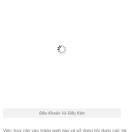
Điều Khoản Và Điều Kiện
Việc truy cập vào trang web này và sử dụng nội dung các tài