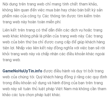
Nội dung trên trang web chỉ mang tính chất tham khảo,
không liên quan đến việc mua bán hay chào bán bất kỳ sản
phẩm nào của công ty. Các thông tin được tìm kiếm trên
trang web này hoàn toàn miễn phí.
Liên kết trên trang có thể dẫn đến các dịch vụ hoặc trang
web khác không phải là phần của trang web này. Các trang
web của bên thứ ba chỉ được cung cấp để giúp khách hàng
tiện lợi. Nhấp vào liên kết này đồng nghĩa với việc bạn sẽ rời
khỏi trang web này và chấp nhận các điều khoản khác ngoài
trang web.
GameNoHuUyTin.info
được điều hành và duy trì bởi trang
web của chúng tôi. Quý khách hàng đồng ý rằng các quy định
trong điều khoản sử dụng và hành động của bạn trên trang
web này sẽ tuân thủ luật pháp Việt Nam mà không cần tham
khảo các lựa chọn pháp luật khác.