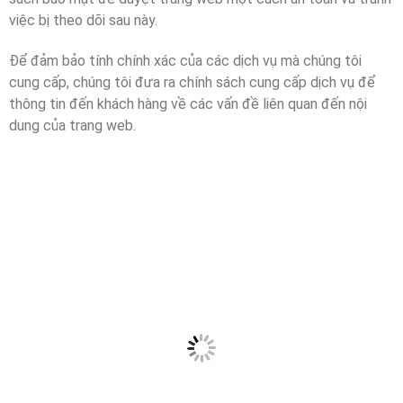
việc bị theo dõi sau này.
Để đảm bảo tính chính xác của các dịch vụ mà chúng tôi
cung cấp, chúng tôi đưa ra chính sách cung cấp dịch vụ để
thông tin đến khách hàng về các vấn đề liên quan đến nội
dung của trang web.