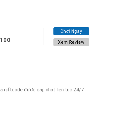
Chơi Ngay
/100
Xem Review
ã giftcode được cập nhật liên tục 24/7