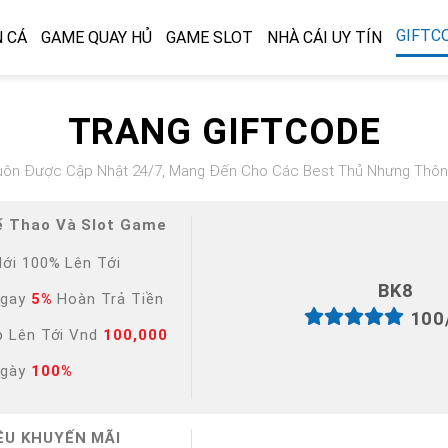
GIFTC
 CÁ
GAME QUAY HỦ
GAME SLOT
NHÀ CÁI UY TÍN
TRANG GIFTCODE
ôn Được Cập Nhật 24/7, Mang Đến Cho Các Best Thủ Nhưng Thông T
ể Thao Và Slot Game
ới 100% Lên Tới
BK8
Ngay
5%
Hoàn Trả Tiền
100
p Lên Tới Vnd
100,000
Ngày
100%
IỀU KHUYẾN MÃI